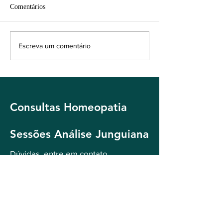
Comentários
Equilíbrio Possíve
O que é Homeopatia?
Escreva um comentário
Consultas Homeopatia
Sessões Análise Junguiana
Dúvidas, entre em contato
Tem dúvidas?
Deixe uma mensagem!