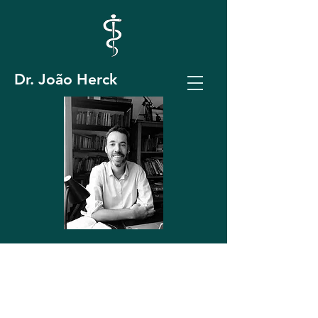
Dr. João Herck
Médico Homeopata
CRM 15.418/RQE
11.153
Analista Junguiano