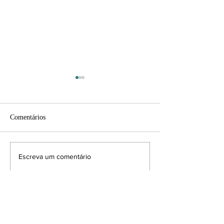
Comentários
Equilíbrio Possíve
O que é Homeopatia?
Escreva um comentário
Consultas Homeopatia