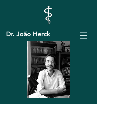
Dr. João Herck
Médico Homeopata
CRM 15.418/RQE
11.153
Analista Junguiano